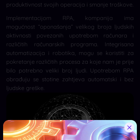
produktivnost svojih operacija i smanje troškove.
Implementacijom RPA, kompanija ima
mogućnost “oponašanja” velikog broja ljudskih
aktivnosti povezanih upotrebom računara i
različitih računarskih programa. Integrisana
automatizacija i robotika, mogu se koristiti za
pokretanje različitih procesa za koje nam je prije
bilo potrebno veliki broj ljudi. Upotrebom RPA
obrađuju se stotine zahtjeva automatski i bez
ljudske greške.