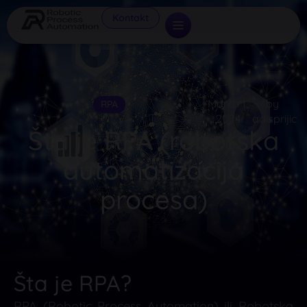
Kontakt
March 1,
by
RPA
2024
adisprijic
Šta je RPA (robotska
automatizacija
procesa)
Šta je RPA?
RPA (Robotic Process Automation) ili Robotska